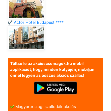
✔️ Actor Hotel Budapest ****
Töltse le az akcioscsomagok.hu mobil
applikációt, hogy minden kütyüjén, mobilján
önnel legyen az összes akciós szállás!
Magyarországi szállodák akciós