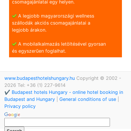
csomagajánlatai egy helyen.
A legjobb magyarországi wellness
szállodák akciós csomagajánlatai a
legjobb árakon.
A mobilalkalmazás letöltésével gyorsan
és egyszerũen foglalhat.
www.budapesthotelshungary.hu
Copyright © 2002 -
2026 Tel: +36 (1) 227-9614
✔️ Budapest hotels Hungary - online hotel booking in
Budapest and Hungary
|
General conditions of use
|
Privacy policy