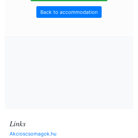
Back to accommodation
Links
Akcioscsomagok.hu