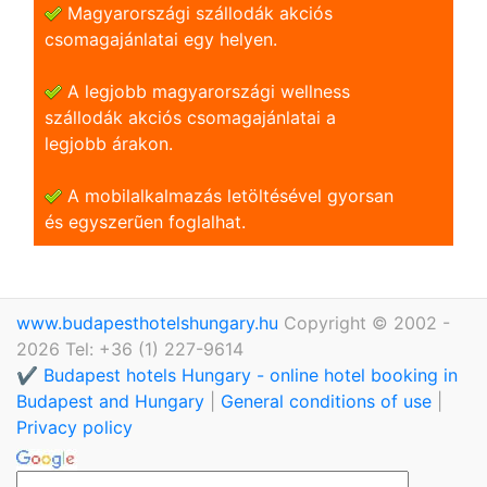
Magyarországi szállodák akciós
csomagajánlatai egy helyen.
A legjobb magyarországi wellness
szállodák akciós csomagajánlatai a
legjobb árakon.
A mobilalkalmazás letöltésével gyorsan
és egyszerũen foglalhat.
www.budapesthotelshungary.hu
Copyright © 2002 -
2026 Tel: +36 (1) 227-9614
✔️ Budapest hotels Hungary - online hotel booking in
Budapest and Hungary
|
General conditions of use
|
Privacy policy