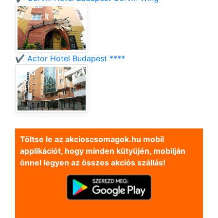
✔️ Actor Hotel Budapest ****
Töltse le az akcioscsomagok.hu mobil
applikációt, hogy minden kütyüjén, mobilján
önnel legyen az összes akciós szállás!